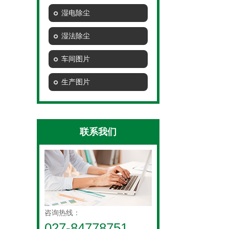
湿电除尘
湿法除尘
车间图片
生产图片
联系我们
咨询热线：
027-84778751