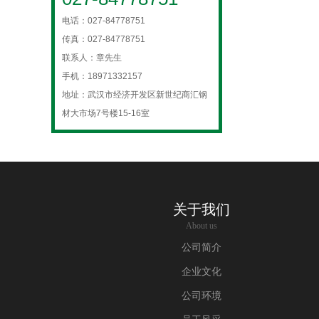
电话：027-84778751
传真：027-84778751
联系人：章先生
手机：18971332157
地址：武汉市经济开发区新世纪商汇钢
材大市场7号楼15-16室
关于我们
About us
公司简介
企业文化
公司环境